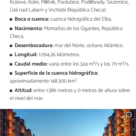
Králové, Kolín, Mělník, Pardubice, Poděbrady, Sezemice,
Ústí nad Labem y Vrchlabí (República Checa).
Boca o cuenca:
cuenca hidrográfica del Elba.
Nacimiento:
Montañas de los Gigantes, República
Checa.
Desembocadura:
mar del Norte, océano Atlántico.
Longitud:
1.094,26 kilómetros.
Caudal medio:
varía entre los 324 m³/s y los 711 m³/s.
Superficie de la cuenca hidrográfica:
aproximadamente 148.300 km².
Altitud:
entre 1.386 metros y 0 metros de altura sobre
el nivel del mar.