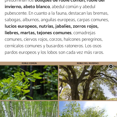
predominan los
bosques de roble común, roble del
invierno, abeto blanco
, abedul común y abedul
pubescente. En cuanto a la fauna, destacan las bremas,
sabogas, alburnos, anguilas europeas, carpas comunes,
lucios europeos, nutrias, jabalíes, zorros rojos,
liebres, martas, tejones comunes
, comadrejas
comunes, ciervos rojos, corzos, halcones peregrinos,
cernícalos comunes y busardos ratoneros. Los osos
pardos europeos y los lobos son cada vez más raros.