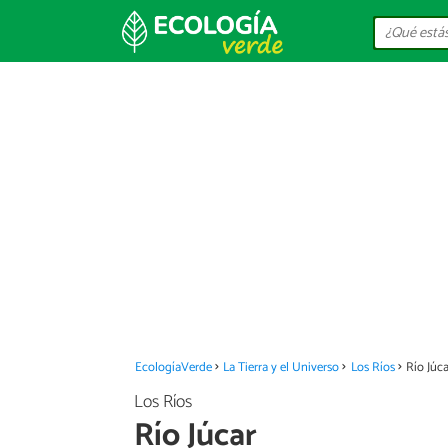
EcologíaVerde
La Tierra y el Universo
Los Ríos
Río Júca
Los Ríos
Río Júcar