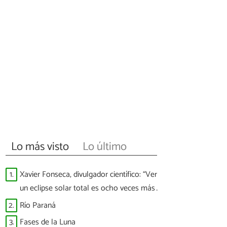
Lo más visto
Lo último
1.
Xavier Fonseca, divulgador científico: “Ver
un eclipse solar total es ocho veces más
difícil que ver a España ganar un Mundial”
2.
Río Paraná
3.
Fases de la Luna