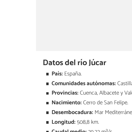
Datos del río Júcar
País:
España.
Comunidades autónomas:
Castil
Provincias:
Cuenca, Albacete y Val
Nacimiento:
Cerro de San Felipe.
Desembocadura:
Mar Mediterráne
Longitud:
508,8 km.
Caudal medio:
29,22 m³/s.