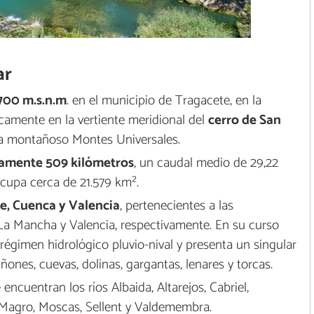
ar
700 m.s.n.m
. en el municipio de Tragacete, en la
icamente en la vertiente meridional del
cerro de San
ema montañoso Montes Universales.
amente 509 kilómetros
, un caudal medio de 29,22
cupa cerca de 21.579 km².
e, Cuenca y Valencia
, pertenecientes a las
a Mancha y Valencia, respectivamente. En su curso
égimen hidrológico pluvio-nival y presenta un singular
ones, cuevas, dolinas, gargantas, lenares y torcas.
 encuentran los ríos Albaida, Altarejos, Cabriel,
r, Magro, Moscas, Sellent y Valdemembra.