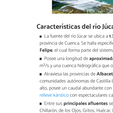
Características del río Júc
La fuente del río Júcar se ubica a
1.
provincia de Cuenca. Se halla específ
Felipe
, el cual forma parte del sist
Posee una longitud de
aproximad
m³/s y una cuenca hidrográfica que o
Atraviesa las provincias de
Albacet
comunidades autónomas de Castilla-L
alto, posee un caudal abundante con r
relieve kárstico
con espectaculares cañ
Entre sus
principales afluentes
se
Chillarón, de los Ojos, Gritos, Huéca