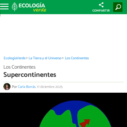
COMPARTIR
EcologíaVerde
La Tierra y el Universo
Los Continentes
Los Continentes
Supercontinentes
Por
Carla Borràs
.
17 diciembre 2025