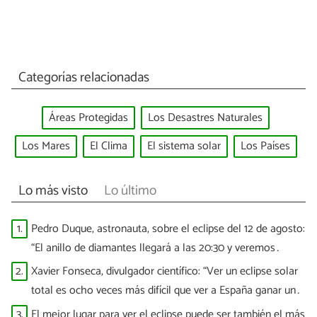
Categorías relacionadas
Áreas Protegidas
Los Desastres Naturales
Los Mares
El Clima
El sistema solar
Los Países
Lo más visto
Lo último
1.
Pedro Duque, astronauta, sobre el eclipse del 12 de agosto:
“El anillo de diamantes llegará a las 20:30 y veremos
puntitos brillantes”
2.
Xavier Fonseca, divulgador científico: “Ver un eclipse solar
total es ocho veces más difícil que ver a España ganar un
Mundial”
3.
El mejor lugar para ver el eclipse puede ser también el más