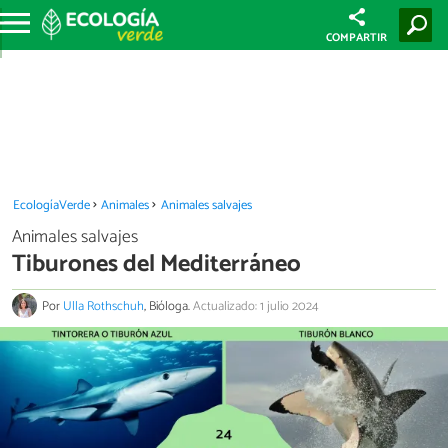
COMPARTIR
EcologíaVerde
Animales
Animales salvajes
Animales salvajes
Tiburones del Mediterráneo
Por
Ulla Rothschuh
, Bióloga.
Actualizado: 1 julio 2024