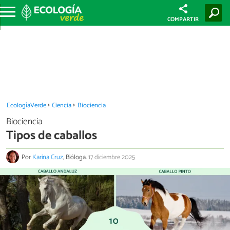
COMPARTIR
EcologíaVerde
Ciencia
Biociencia
Biociencia
Tipos de caballos
Por
Karina Cruz
, Bióloga.
17 diciembre 2025