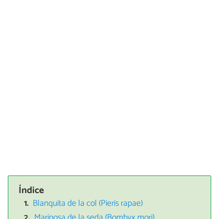
Índice
Blanquita de la col (Pieris rapae)
Mariposa de la seda (Bombyx mori)