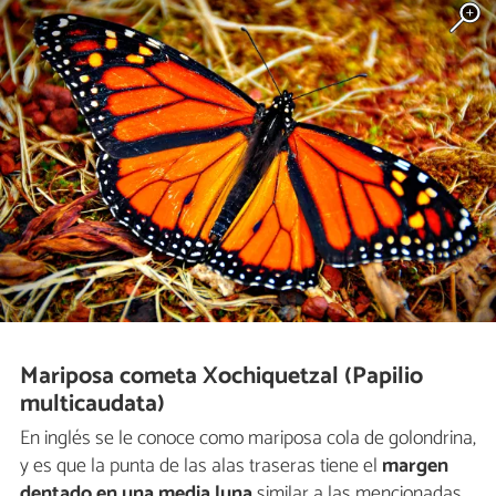
Mariposa cometa Xochiquetzal (Papilio
multicaudata)
En inglés se le conoce como mariposa cola de golondrina,
y es que la punta de las alas traseras tiene el
margen
dentado en una media luna
similar a las mencionadas