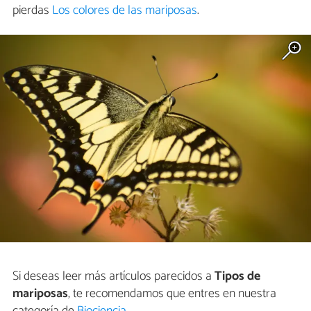
pierdas
Los colores de las mariposas
.
Si deseas leer más artículos parecidos a
Tipos de
mariposas
, te recomendamos que entres en nuestra
categoría de
Biociencia
.