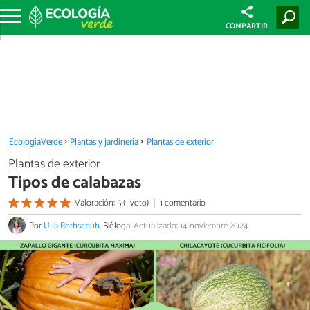
COMPARTIR
EcologíaVerde
Plantas y jardinería
Plantas de exterior
Plantas de exterior
Tipos de calabazas
Valoración: 5 (1 voto)
1 comentario
Por
Ulla Rothschuh
, Bióloga.
Actualizado: 14 noviembre 2024