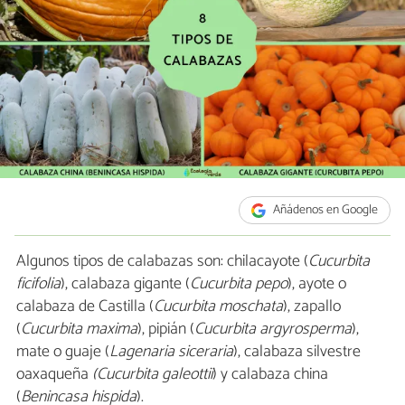
Añádenos en Google
Algunos tipos de calabazas son: chilacayote (
Cucurbita
ficifolia
), calabaza gigante (
Cucurbita pepo
), ayote o
calabaza de Castilla (
Cucurbita moschata
), zapallo
(
Cucurbita maxima
), pipián (
Cucurbita argyrosperma
),
mate o guaje (
Lagenaria siceraria
), calabaza silvestre
oaxaqueña
(Cucurbita galeottii
) y calabaza china
(
Benincasa hispida
).