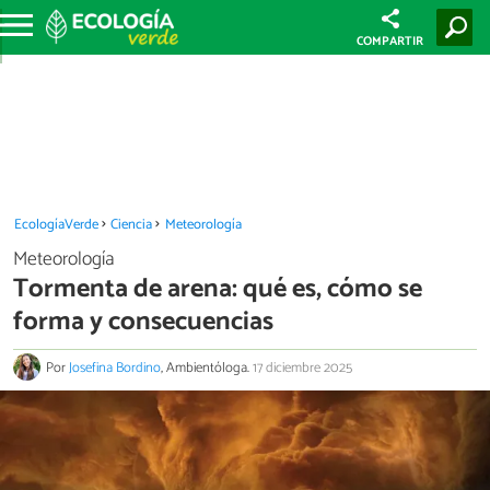
COMPARTIR
EcologíaVerde
Ciencia
Meteorología
Meteorología
Tormenta de arena: qué es, cómo se
forma y consecuencias
Por
Josefina Bordino
, Ambientóloga.
17 diciembre 2025