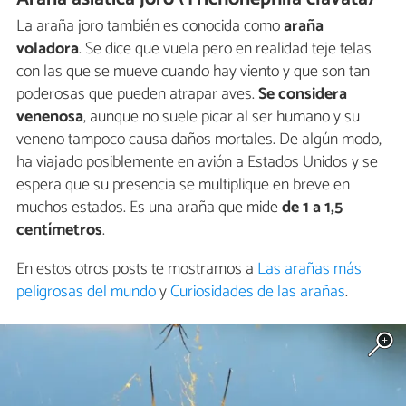
La araña joro también es conocida como
araña
voladora
. Se dice que vuela pero en realidad teje telas
con las que se mueve cuando hay viento y que son tan
poderosas que pueden atrapar aves.
Se considera
venenosa
, aunque no suele picar al ser humano y su
veneno tampoco causa daños mortales. De algún modo,
ha viajado posiblemente en avión a Estados Unidos y se
espera que su presencia se multiplique en breve en
muchos estados. Es una araña que mide
de 1 a 1,5
centímetros
.
En estos otros posts te mostramos a
Las arañas más
peligrosas del mundo
y
Curiosidades de las arañas
.