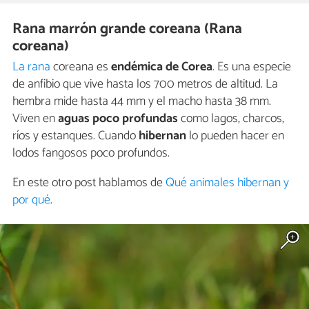
Rana marrón grande coreana (Rana
coreana)
La rana
coreana es
endémica de Corea
. Es una especie
de anfibio que vive hasta los 700 metros de altitud. La
hembra mide hasta 44 mm y el macho hasta 38 mm.
Viven en
aguas poco profundas
como lagos, charcos,
ríos y estanques. Cuando
hibernan
lo pueden hacer en
lodos fangosos poco profundos.
En este otro post hablamos de
Qué animales hibernan y
por qué
.