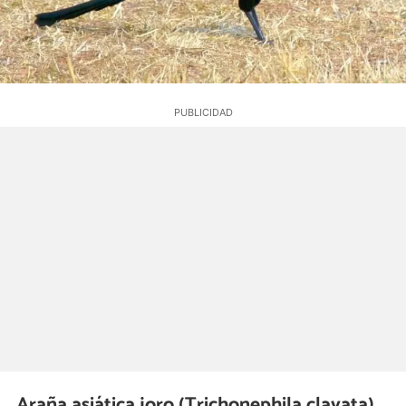
Araña asiática joro (Trichonephila clavata)