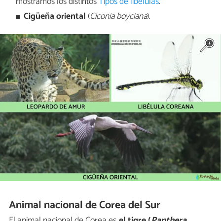
mostramos los distintos
Tipos de libélulas
.
Cigüeña oriental
(
Ciconia boyciana
).
Animal nacional de Corea del Sur
El animal nacional de Corea es
el tigre (
Panthera