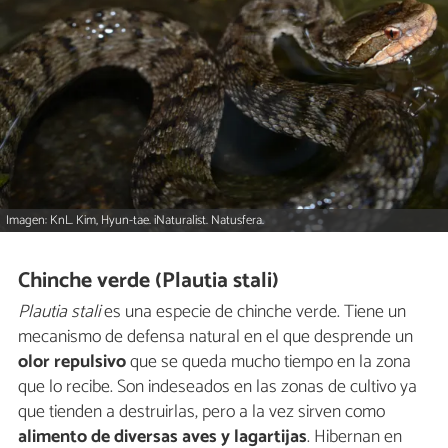
Imagen: KnL. Kim, Hyun-tae. iNaturalist. Natusfera.
Chinche verde (Plautia stali)
Plautia stali
es una especie de chinche verde. Tiene un
mecanismo de defensa natural en el que desprende un
olor repulsivo
que se queda mucho tiempo en la zona
que lo recibe. Son indeseados en las zonas de cultivo ya
que tienden a destruirlas, pero a la vez sirven como
alimento de diversas aves y lagartijas
. Hibernan en