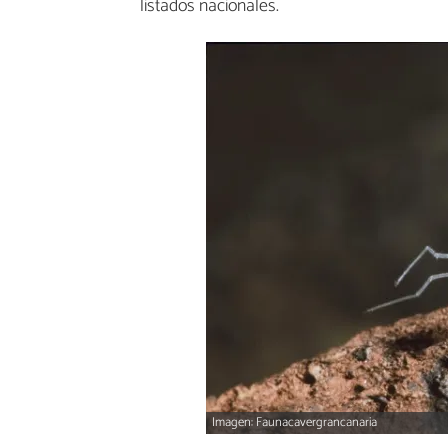
listados nacionales.
Imagen: Faunacavergrancanaria