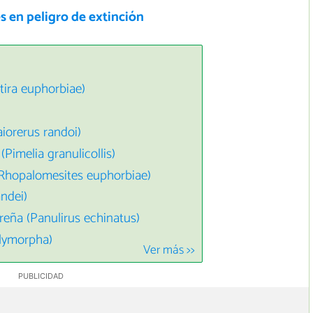
 en peligro de extinción
tira euphorbiae)
iorerus randoi)
Pimelia granulicollis)
(Rhopalomesites euphorbiae)
ndei)
reña (Panulirus echinatus)
lymorpha)
Ver más >>