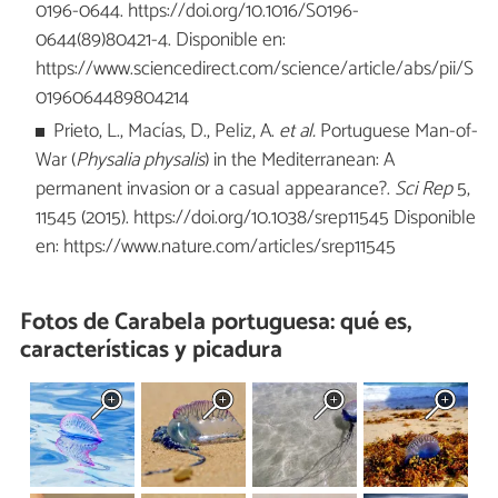
0196-0644. https://doi.org/10.1016/S0196-
0644(89)80421-4. Disponible en:
https://www.sciencedirect.com/science/article/abs/pii/S
0196064489804214
Prieto, L., Macías, D., Peliz, A.
et al.
Portuguese Man-of-
War (
Physalia physalis
) in the Mediterranean: A
permanent invasion or a casual appearance?.
Sci Rep
5,
11545 (2015). https://doi.org/10.1038/srep11545 Disponible
en: https://www.nature.com/articles/srep11545
Fotos de Carabela portuguesa: qué es,
características y picadura