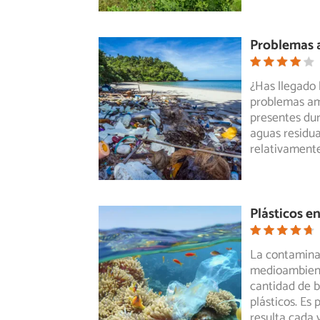
Problemas 
¿Has llegado 
problemas am
presentes
dur
aguas residua
relativamente
Plásticos e
La contamina
medioambient
cantidad
de b
plásticos. Es 
resulta cada 