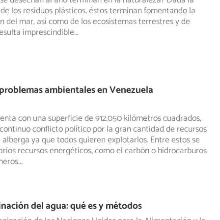
 se desechan al año terminan en la naturaleza? Dada la
de los residuos plásticos, éstos terminan fomentando la
 del mar, así como de los ecosistemas terrestres y de
esulta imprescindible
...
s problemas ambientales en Venezuela
nta con una superficie de 912.050 kilómetros cuadrados,
 continuo conflicto político por la gran cantidad de recursos
 alberga ya que todos quieren explotarlos. Entre estos se
rios recursos energéticos, como el carbón o hidrocarburos
neros
...
nación del agua: qué es y métodos