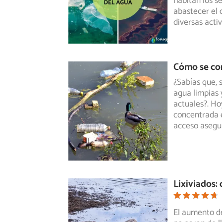
habitan
los se
abastecer el 
diversas acti
Cómo se co
¿Sabías que, 
agua limpias 
actuales?.
Hoy
concentrada e
acceso asegu
Lixiviados:
El aumento de