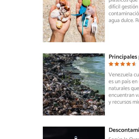
plásticos que
difícil
gestión 
contaminación
agua dulce. R
Principale
Venezuela cue
es un país en
naturales que
encuentran va
y recursos mi
Descontami