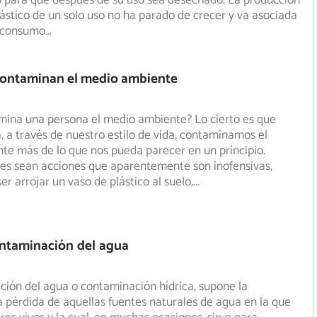
o para que después de su uso sea desechado. La producción
ástico de un solo uso no ha parado de crecer y va asociada
 consumo
...
contaminan el medio ambiente
ina una persona el medio ambiente? Lo cierto es que
a, a través de nuestro estilo de vida, contaminamos el
nte
más de lo que nos pueda parecer en un principio.
es sean acciones que aparentemente son inofensivas,
r arrojar un vaso de plástico al suelo,
...
ontaminación del agua
ión del agua o contaminación hídrica, supone la
la pérdida de aquellas fuentes naturales de agua en la que