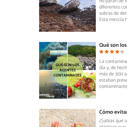
no paran de l
diferentes co
sobras de det
Esta mezcla 
Qué son lo
La contamina
día y, de hec
más de 300 s
estaban prese
contaminante
Cómo evitar
¿Sabías que u