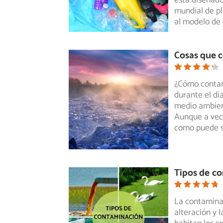
está diseñad
mundial de pl
al modelo de
Cosas que 
¿Cómo contam
durante el dí
medio ambie
Aunque a vec
como puede se
Tipos de c
La contaminac
alteración y 