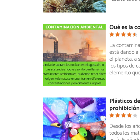
Qué es la 
La contaminac
está dando a 
el planeta, a 
los tipos de 
elemento que
Plásticos d
prohibición
Desde los año
todos los mat