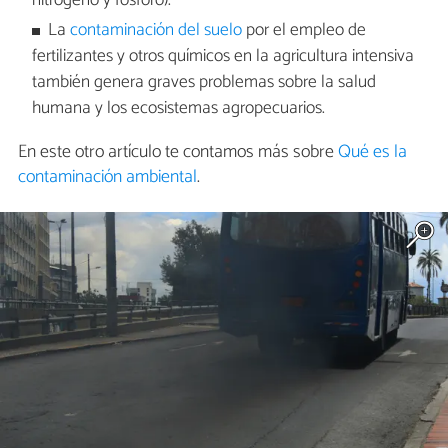
nitrógeno y fósforo).
La
contaminación del suelo
por el empleo de
fertilizantes y otros químicos en la agricultura intensiva
también genera graves problemas sobre la salud
humana y los ecosistemas agropecuarios.
En este otro artículo te contamos más sobre
Qué es la
contaminación ambiental
.