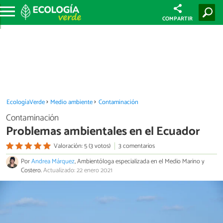
COMPARTIR
EcologíaVerde
Medio ambiente
Contaminación
Contaminación
Problemas ambientales en el Ecuador
Valoración: 5 (3 votos)
3 comentarios
Por
Andrea Márquez
, Ambientóloga especializada en el Medio Marino y
Costero.
Actualizado: 22 enero 2021