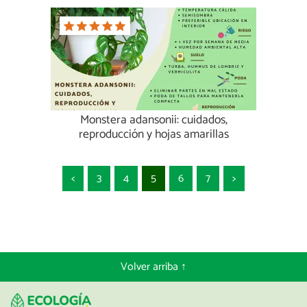
Monstera adansonii: cuidados,
reproducción y hojas amarillas
<
3
4
5
6
7
>
Volver arriba ↑