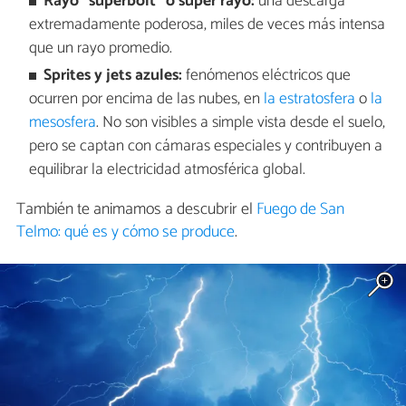
Rayo “superbolt” o súper rayo:
una descarga
extremadamente poderosa, miles de veces más intensa
que un rayo promedio.
Sprites y jets azules:
fenómenos eléctricos que
ocurren por encima de las nubes, en
la estratosfera
o
la
mesosfera
. No son visibles a simple vista desde el suelo,
pero se captan con cámaras especiales y contribuyen a
equilibrar la electricidad atmosférica global.
También te animamos a descubrir el
Fuego de San
Telmo: qué es y cómo se produce
.