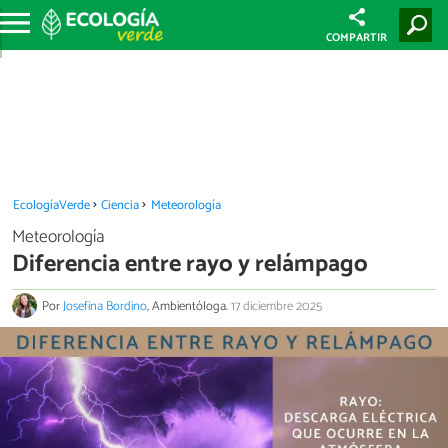
COMPARTIR
EcologíaVerde
Ciencia
Meteorología
Meteorología
Diferencia entre rayo y relámpago
Por
Josefina Bordino
, Ambientóloga.
17 diciembre 2025