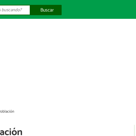
Buscar
Población
lación