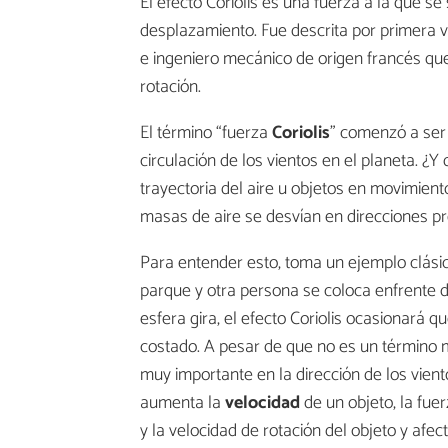
El efecto Coriolis es una fuerza a la que se
desplazamiento. Fue descrita por primera 
e ingeniero mecánico de origen francés que
rotación.
El término “fuerza
Coriolis
” comenzó a ser
circulación de los vientos en el planeta. ¿Y q
trayectoria del aire u objetos en movimiento
masas de aire se desvían en direcciones pr
Para entender esto, toma un ejemplo clásic
parque y otra persona se coloca enfrente de
esfera gira, el efecto Coriolis ocasionará q
costado. A pesar de que no es un término m
muy importante en la dirección de los vien
aumenta la
velocidad
de un objeto, la fue
y la velocidad de rotación del objeto y afe