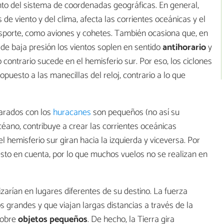
nto del sistema de coordenadas geográficas. En general,
 de viento y del clima, afecta las corrientes oceánicas y el
sporte, como aviones y cohetes. También ocasiona que, en
 de baja presión los vientos soplen en sentido
antihorario
y
o contrario sucede en el hemisferio sur. Por eso, los ciclones
opuesto a las manecillas del reloj, contrario a lo que
arados con los
huracanes
son pequeños (no así su
océano, contribuye a crear las corrientes oceánicas
el hemisferio sur giran hacia la izquierda y viceversa. Por
e esto en cuenta, por lo que muchos vuelos no se realizan en
izarían en lugares diferentes de su destino. La fuerza
os grandes y que viajan largas distancias a través de la
 sobre
objetos
pequeños
. De hecho, la Tierra gira