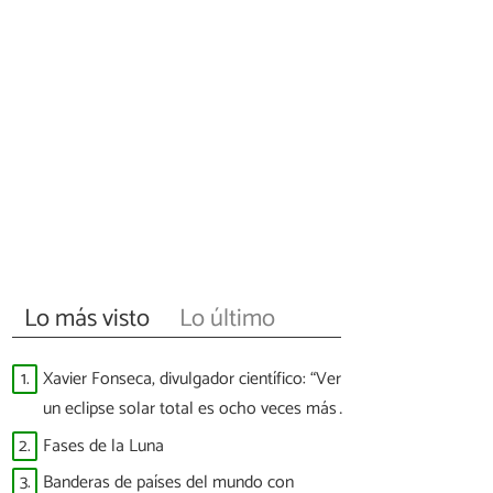
Lo más visto
Lo último
1.
Xavier Fonseca, divulgador científico: “Ver
un eclipse solar total es ocho veces más
difícil que ver a España ganar un Mundial”
2.
Fases de la Luna
3.
Banderas de países del mundo con