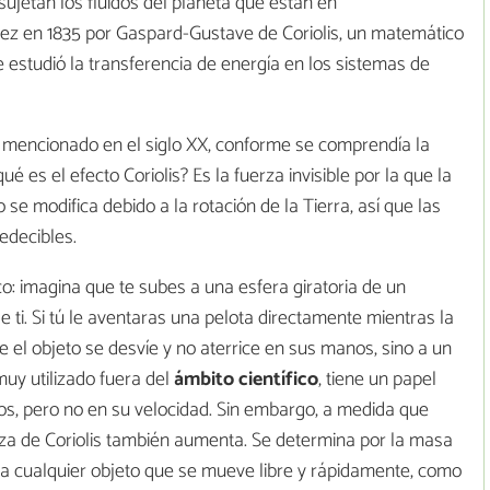
 sujetan los fluidos del planeta que están en
vez en 1835 por Gaspard-Gustave de Coriolis, un matemático
 estudió la transferencia de energía en los sistemas de
 mencionado en el siglo XX, conforme se comprendía la
ué es el efecto Coriolis? Es la fuerza invisible por la que la
 se modifica debido a la rotación de la Tierra, así que las
edecibles.
o: imagina que te subes a una esfera giratoria de un
 ti. Si tú le aventaras una pelota directamente mientras la
ue el objeto se desvíe y no aterrice en sus manos, sino a un
uy utilizado fuera del
ámbito
científico
, tiene un papel
tos, pero no en su velocidad. Sin embargo, a medida que
rza de Coriolis también aumenta. Se determina por la masa
cta cualquier objeto que se mueve libre y rápidamente, como