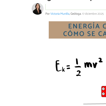
Por
Victoria Munilla
, Geóloga.
17 diciembre 2025