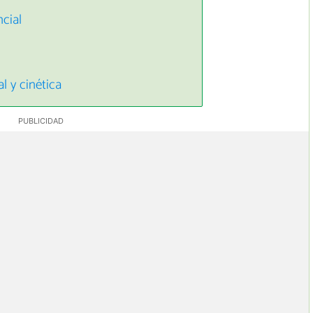
cial
l y cinética