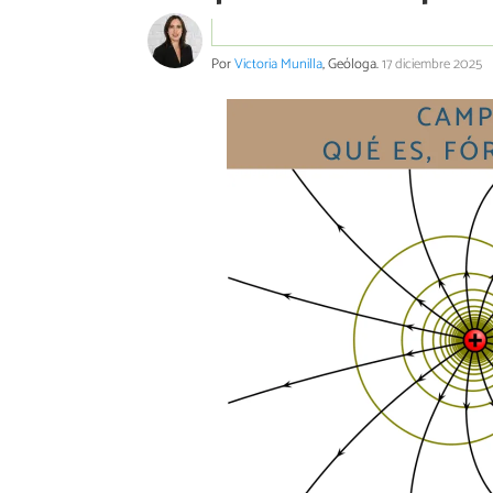
Por
Victoria Munilla
, Geóloga.
17 diciembre 2025