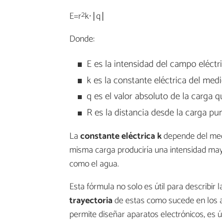
2
E=r
k⋅∣q∣​
Donde:
E es la intensidad del campo eléctri
k es la constante eléctrica del medi
q es el valor absoluto de la carga q
R es la distancia desde la carga pu
La
constante eléctrica k
depende del med
misma carga produciría una intensidad may
como el agua.
Esta fórmula no solo es útil para describir 
trayectoria
de estas como sucede en los ac
permite diseñar aparatos electrónicos, es 