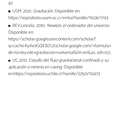
42
USM. 2021.
Gravitación.
Disponible en:
https://repositorio.usam.ac.cr/xmlui/handle/11506/1793
REV.Letralia. 2010.
Newton, el ordenador del universo.
Disponible en:
https://scholar.googleusercontent.com/scholar?
q=cache:KyAx9GQEBZUJ:scholar.google.com/+formula+
de+la+ley+de+gravitacion+universal&hl=en&as_sdt=0,5
UC.2012.
Estudio del flujo gravitacional confinado y su
aplicación a minería en caving.
Disponible
en:https://repositorio.uchile.cl/handle/2250/112473