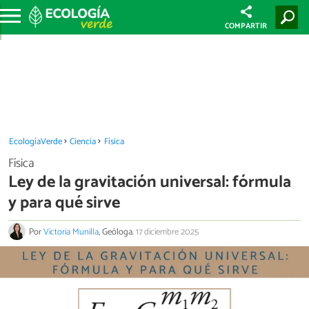
COMPARTIR
EcologíaVerde
Ciencia
Física
Física
Ley de la gravitación universal: fórmula
y para qué sirve
Por
Victoria Munilla
, Geóloga.
17 diciembre 2025