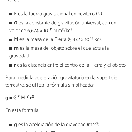
F
es la fuerza gravitacional en newtons (N).
G
es la constante de gravitación universal, con un
valor de 6,674 × 10⁻¹¹ N·m²/kg².
M
es la masa de la Tierra (5,972 × 10²⁴ kg).
m
es la masa del objeto sobre el que actúa la
gravedad.
r
es la distancia entre el centro de la Tierra y el objeto.
Para medir la aceleración gravitatoria en la superficie
terrestre, se utiliza la fórmula simplificada:
g = G * M / r²
En esta fórmula:
g
es la aceleración de la gravedad (m/s²).