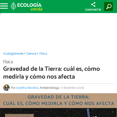
COMPARTIR
EcologíaVerde
Ciencia
Física
Física
Gravedad de la Tierra: cuál es, cómo
medirla y cómo nos afecta
Por
Josefina Bordino
, Ambientóloga.
17 diciembre 2025