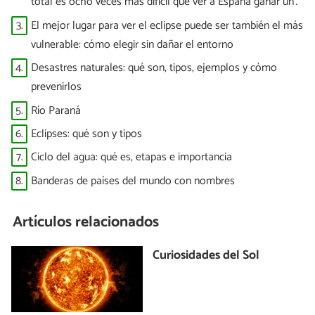
total es ocho veces más difícil que ver a España ganar un
Mundial”
3.
El mejor lugar para ver el eclipse puede ser también el más
vulnerable: cómo elegir sin dañar el entorno
4.
Desastres naturales: qué son, tipos, ejemplos y cómo
prevenirlos
5.
Río Paraná
6.
Eclipses: qué son y tipos
7.
Ciclo del agua: qué es, etapas e importancia
8.
Banderas de países del mundo con nombres
Artículos relacionados
Curiosidades del Sol