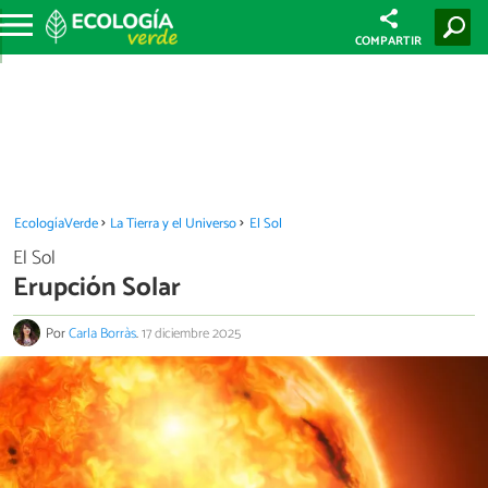
COMPARTIR
EcologíaVerde
La Tierra y el Universo
El Sol
El Sol
Erupción Solar
Por
Carla Borràs
.
17 diciembre 2025