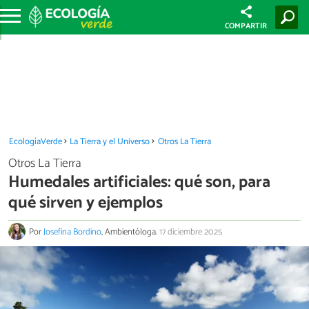
COMPARTIR
EcologíaVerde
La Tierra y el Universo
Otros La Tierra
Otros La Tierra
Humedales artificiales: qué son, para
qué sirven y ejemplos
Por
Josefina Bordino
, Ambientóloga.
17 diciembre 2025