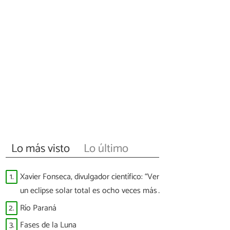
Lo más visto
Lo último
1.
Xavier Fonseca, divulgador científico: “Ver
un eclipse solar total es ocho veces más
difícil que ver a España ganar un Mundial”
2.
Río Paraná
3.
Fases de la Luna