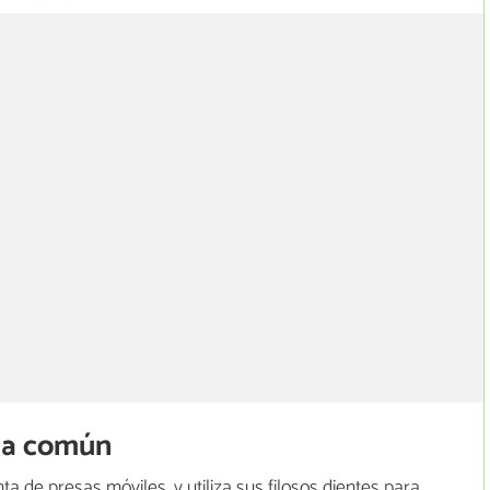
na común
a de presas móviles, y utiliza sus filosos dientes para