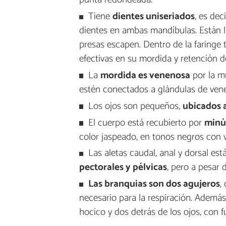
Tiene
dientes uniseriados
, es dec
dientes en ambas mandíbulas. Están l
presas escapen. Dentro de la faringe
efectivas en su mordida y retención de
La
mordida es venenosa
por la mu
estén conectados a glándulas de ven
Los ojos son pequeños,
ubicados a
El cuerpo está recubierto por
minú
color jaspeado, en tonos negros con v
Las aletas caudal, anal y dorsal est
pectorales y pélvicas
, pero a pesar 
Las branquias son dos agujeros
,
necesario para la respiración. Además
hocico y dos detrás de los ojos, con fu