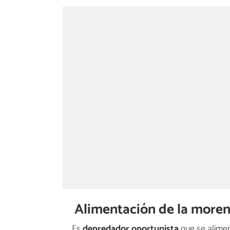
Alimentación de la more
Es
depredador oportunista
que se aliment