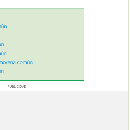
mún
ún
mún
a morena común
ún