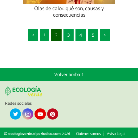
Olas de calor: qué son, causas y
consecuencias
<
1
2
3
4
5
>
Volver arriba ↑
Redes sociales
© ecologiaverde.elperiodico.com
2026
Quiénes somos
Aviso Legal