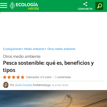
COMPARTIR
EcologíaVerde
Medio ambiente
Otros medio ambiente
Otros medio ambiente
Pesca sostenible: qué es, beneficios y
tipos
Valoración: 5 (1 voto)
1 comentario
Por
Giulia Graziati
, Ambientóloga.
14 junio 2024