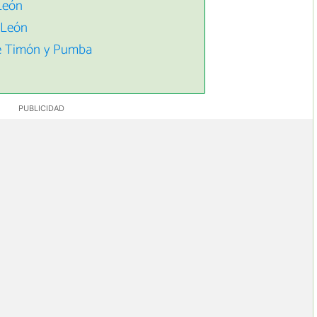
León
 León
 de Timón y Pumba