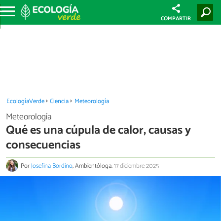
COMPARTIR
EcologíaVerde
Ciencia
Meteorología
Meteorología
Qué es una cúpula de calor, causas y
consecuencias
Por
Josefina Bordino
, Ambientóloga.
17 diciembre 2025