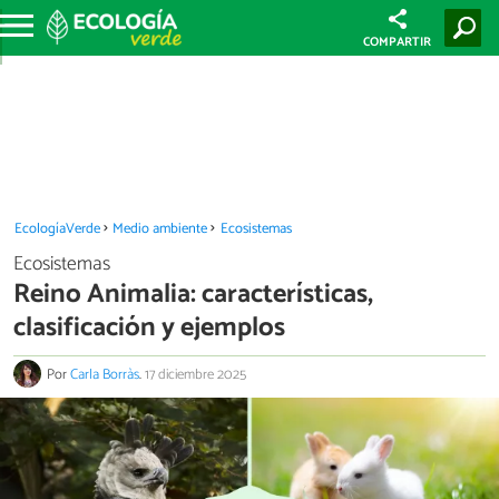
COMPARTIR
EcologíaVerde
Medio ambiente
Ecosistemas
Ecosistemas
Reino Animalia: características,
clasificación y ejemplos
Por
Carla Borràs
.
17 diciembre 2025