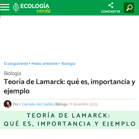
COMPARTIR
EcologíaVerde
Medio ambiente
Biología
Biología
Teoría de Lamarck: qué es, importancia y
ejemplo
Por
J. Carmelo del Castillo
, Biólogo.
17 diciembre 2025