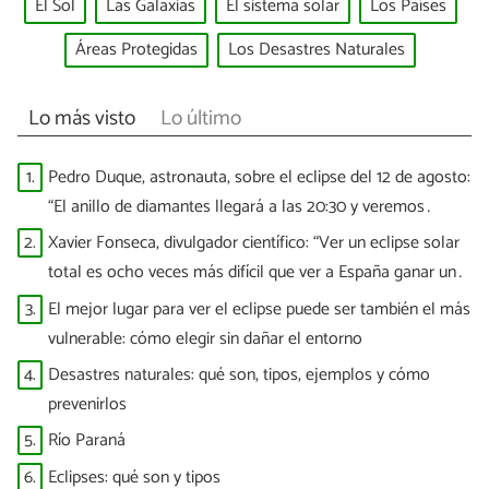
El Sol
Las Galaxias
El sistema solar
Los Países
Áreas Protegidas
Los Desastres Naturales
Lo más visto
Lo último
1.
Pedro Duque, astronauta, sobre el eclipse del 12 de agosto:
“El anillo de diamantes llegará a las 20:30 y veremos
puntitos brillantes”
2.
Xavier Fonseca, divulgador científico: “Ver un eclipse solar
total es ocho veces más difícil que ver a España ganar un
Mundial”
3.
El mejor lugar para ver el eclipse puede ser también el más
vulnerable: cómo elegir sin dañar el entorno
4.
Desastres naturales: qué son, tipos, ejemplos y cómo
prevenirlos
5.
Río Paraná
6.
Eclipses: qué son y tipos