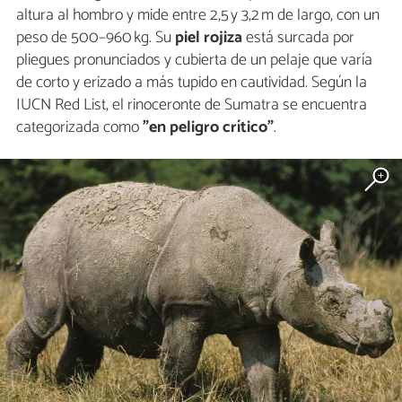
altura al hombro y mide entre 2,5 y 3,2 m de largo, con un
peso de 500–960 kg. Su
piel rojiza
está surcada por
pliegues pronunciados y cubierta de un pelaje que varía
de corto y erizado a más tupido en cautividad. Según la
IUCN Red List, el rinoceronte de Sumatra se encuentra
categorizada como
"en peligro crítico"
.