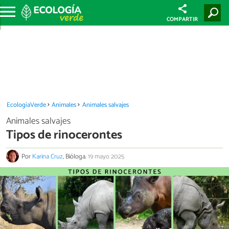
COMPARTIR
EcologíaVerde
Animales
Animales salvajes
Animales salvajes
Tipos de rinocerontes
Por
Karina Cruz
, Bióloga.
19 mayo 2025