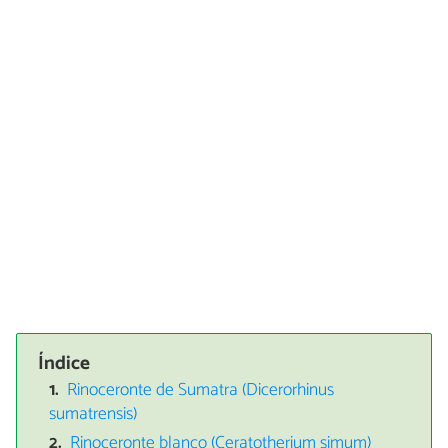
Índice
Rinoceronte de Sumatra (Dicerorhinus
sumatrensis)
Rinoceronte blanco (Ceratotherium simum)