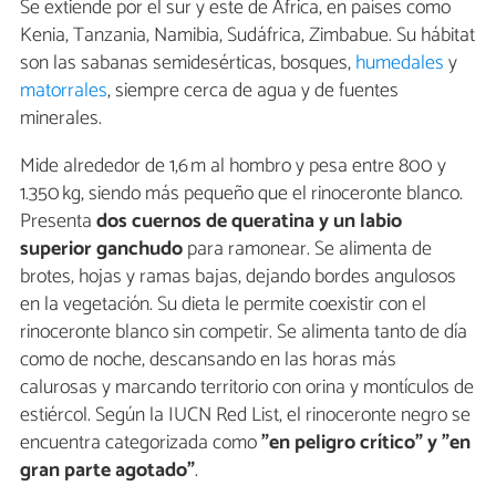
Se extiende por el sur y este de África, en países como
Kenia, Tanzania, Namibia, Sudáfrica, Zimbabue. Su hábitat
son las sabanas semidesérticas, bosques,
humedales
y
matorrales
, siempre cerca de agua y de fuentes
minerales.
Mide alrededor de 1,6 m al hombro y pesa entre 800 y
1.350 kg, siendo más pequeño que el rinoceronte blanco.
Presenta
dos cuernos de queratina y un labio
superior ganchudo
para ramonear. Se alimenta de
brotes, hojas y ramas bajas, dejando bordes angulosos
en la vegetación. Su dieta le permite coexistir con el
rinoceronte blanco sin competir. Se alimenta tanto de día
como de noche, descansando en las horas más
calurosas y marcando territorio con orina y montículos de
estiércol. Según la IUCN Red List, el rinoceronte negro se
encuentra categorizada como
"en peligro crítico" y "en
gran parte agotado"
.