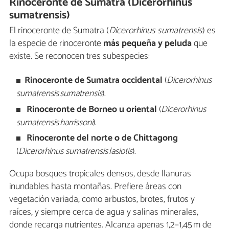
Rinoceronte de Sumatra (Dicerorhinus
sumatrensis)
El rinoceronte de Sumatra (
Dicerorhinus sumatrensis
) es
la especie de rinoceronte
más pequeña y peluda
que
existe. Se reconocen tres subespecies:
Rinoceronte de Sumatra occidental
(
Dicerorhinus
sumatrensis sumatrensis
).
Rinoceronte de Borneo u oriental
(
Dicerorhinus
sumatrensis harrissoni
).
Rinoceronte del norte o de Chittagong
(
Dicerorhinus sumatrensis
lasiotis
).
Ocupa bosques tropicales densos, desde llanuras
inundables hasta montañas. Prefiere áreas con
vegetación variada, como arbustos, brotes, frutos y
raíces, y siempre cerca de agua y salinas minerales,
donde recarga nutrientes. Alcanza apenas 1,2–1,45 m de