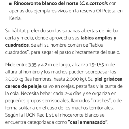
Rinoceronte blanco del norte (
C. s. cottoni
):
con
apenas dos ejemplares vivos en la reserva Ol Pejeta, en
Kenia.
Su hábitat preferido son las sabanas abiertas de hierba
corta y media, donde aprovecha sus
labios amplios y
cuadrados
, de ahí su nombre común de "labios
cuadrados", para segar el pasto directamente del suelo.
Mide entre 3,35 y 4,2 m de largo, alcanza 1,5–1,85 m de
altura al hombro y los machos pueden sobrepasar los
3.000 kg (las hembras, hasta 2.000 kg). Su
piel grisácea
carece de pelaje
salvo en orejas, pestañas y la punta de
la cola. Necesita beber cada 2–4 días y se organiza en
pequeños grupos semisociales, llamados "crashes", o de
forma solitaria en el caso de los machos territoriales.
Según la IUCN Red List, el rinoceronte blanco se
encuentra categorizada como
"casi amenazado"
.