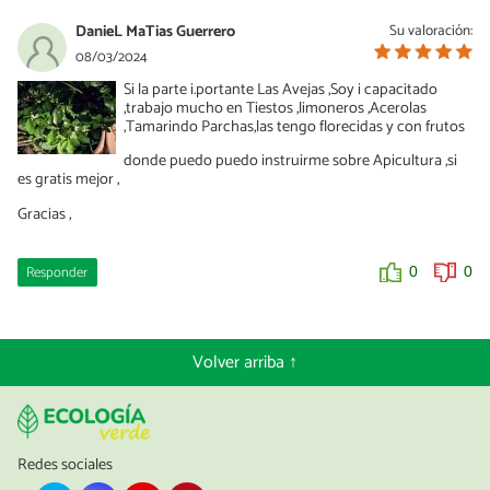
DanieL MaTias Guerrero
Su valoración:
08/03/2024
Si la parte i.portante Las Avejas ,Soy i capacitado
,trabajo mucho en Tiestos ,limoneros ,Acerolas
,Tamarindo Parchas,las tengo florecidas y con frutos
donde puedo puedo instruirme sobre Apicultura ,si
es gratis mejor ,
Gracias ,
Responder
0
0
Volver arriba ↑
Redes sociales