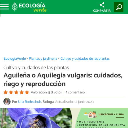
COMPARTIR
EcologíaVerde
Plantas y jardinería
Cultivo y cuidados de las plantas
Cultivo y cuidados de las plantas
Aguileña o Aquilegia vulgaris: cuidados,
riego y reproducción
Valoración: 5 (1 voto)
1 comentario
Por
Ulla Rothschuh
, Bióloga.
Actualizado: 12 junio 2023