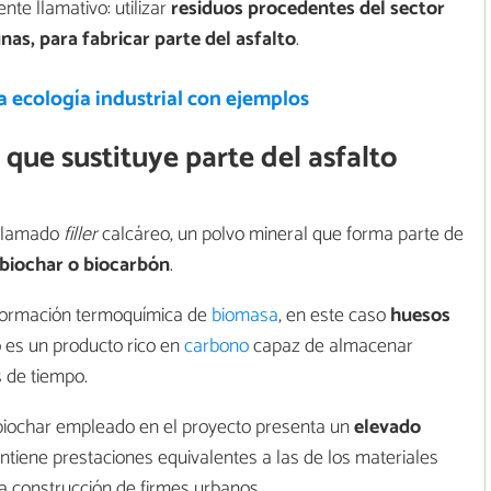
te llamativo: utilizar
residuos procedentes del sector
nas, para fabricar parte del asfalto
.
a ecología industrial con ejemplos
 que sustituye parte del asfalto
l llamado
filler
calcáreo, un polvo mineral que forma parte de
biochar o biocarbón
.
sformación termoquímica de
biomasa
, en este caso
huesos
o es un producto rico en
carbono
capaz de almacenar
 de tiempo.
l biochar empleado en el proyecto presenta un
elevado
tiene prestaciones equivalentes a las de los materiales
a construcción de firmes urbanos.