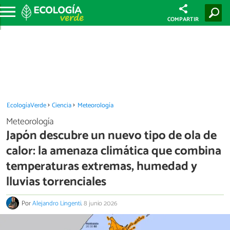
COMPARTIR
EcologíaVerde
Ciencia
Meteorología
Meteorología
Japón descubre un nuevo tipo de ola de
calor: la amenaza climática que combina
temperaturas extremas, humedad y
lluvias torrenciales
Por
Alejandro Lingenti
.
8 junio 2026