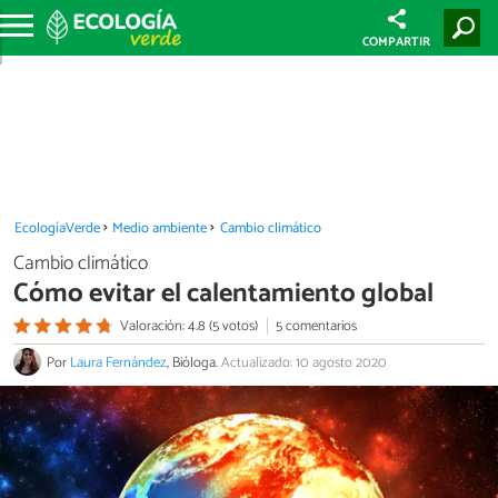
COMPARTIR
EcologíaVerde
Medio ambiente
Cambio climático
Cambio climático
Cómo evitar el calentamiento global
Valoración: 4.8 (5 votos)
5 comentarios
Por
Laura Fernández
, Bióloga.
Actualizado: 10 agosto 2020