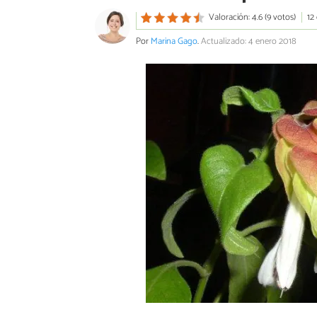
Valoración: 4.6 (9 votos)
12
Por
Marina Gago
.
Actualizado: 4 enero 2018