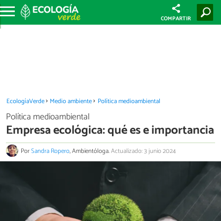
COMPARTIR
EcologíaVerde
Medio ambiente
Política medioambiental
Política medioambiental
Empresa ecológica: qué es e importancia
Por
Sandra Ropero
, Ambientóloga.
Actualizado: 3 junio 2024