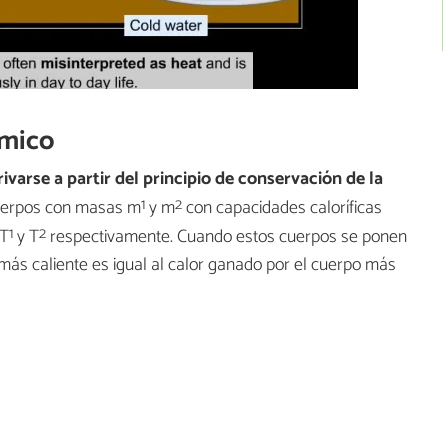
rmico
ivarse a partir del principio de conservación de la
1
2
uerpos con masas m
y m
con capacidades caloríficas
1
2
 T
​ y T
respectivamente. Cuando estos cuerpos se ponen
 más caliente es igual al calor ganado por el cuerpo más