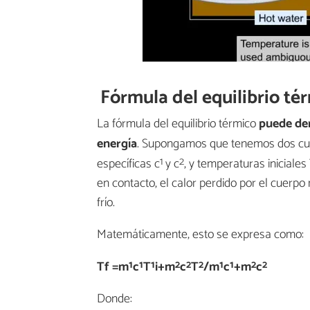
Fórmula del equilibrio té
La fórmula del equilibrio térmico
puede der
energía
. Supongamos que tenemos dos c
1
2
específicas c
y c
​, y temperaturas iniciales
en contacto, el calor perdido por el cuerpo
frío.
Matemáticamente, esto se expresa como:
1
1
1
2
2
2
1
1
2
2
Tf =m
c
T
i+m
c
T
/m
c
+m
c
Donde: