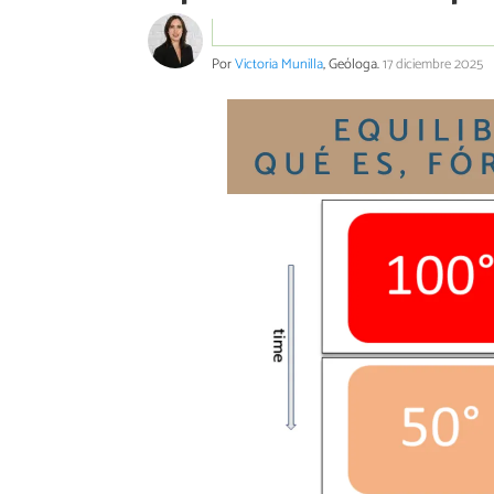
Por
Victoria Munilla
, Geóloga.
17 diciembre 2025