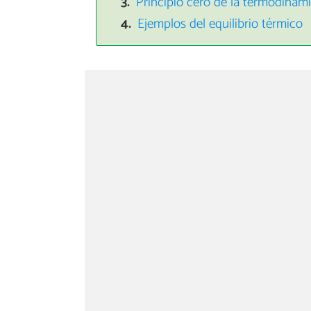
Principio cero de la termodinám
Ejemplos del equilibrio térmico