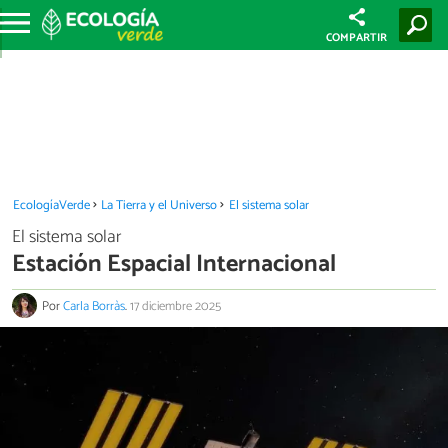
COMPARTIR
EcologíaVerde
La Tierra y el Universo
El sistema solar
El sistema solar
Estación Espacial Internacional
Por
Carla Borràs
.
17 diciembre 2025