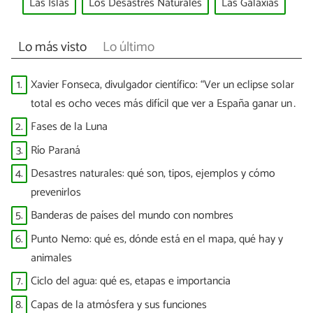
Las Islas
Los Desastres Naturales
Las Galaxias
Lo más visto
Lo último
1.
Xavier Fonseca, divulgador científico: “Ver un eclipse solar
total es ocho veces más difícil que ver a España ganar un
Mundial”
2.
Fases de la Luna
3.
Río Paraná
4.
Desastres naturales: qué son, tipos, ejemplos y cómo
prevenirlos
5.
Banderas de países del mundo con nombres
6.
Punto Nemo: qué es, dónde está en el mapa, qué hay y
animales
7.
Ciclo del agua: qué es, etapas e importancia
8.
Capas de la atmósfera y sus funciones