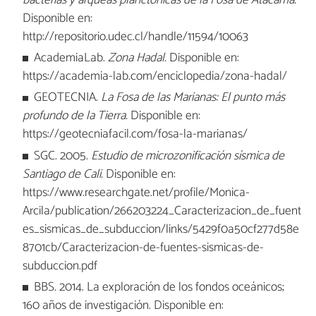
bacterias y arqueas planctónicas de la Fosa de Atacama.
Disponible en:
http://repositorio.udec.cl/handle/11594/10063
AcademiaLab.
Zona Hadal.
Disponible en:
https://academia-lab.com/enciclopedia/zona-hadal/
GEOTECNIA.
La Fosa de las Marianas: El punto más
profundo de la Tierra.
Disponible en:
https://geotecniafacil.com/fosa-la-marianas/
SGC. 2005.
Estudio de microzonificación sísmica de
Santiago de Cali.
Disponible en:
https://www.researchgate.net/profile/Monica-
Arcila/publication/266203224_Caracterizacion_de_fuent
es_sismicas_de_subduccion/links/5429f0a50cf277d58e
8701cb/Caracterizacion-de-fuentes-sismicas-de-
subduccion.pdf
BBS. 2014. La exploración de los fondos oceánicos;
160 años de investigación. Disponible en: