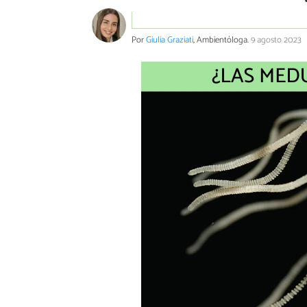
Por
Giulia Graziati
, Ambientóloga.
9 agosto 2023