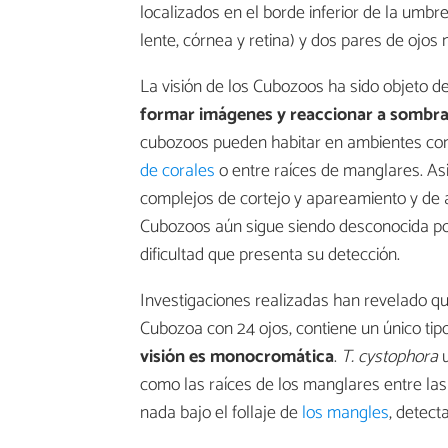
localizados en el borde inferior de la umbr
lente, córnea y retina) y dos pares de ojos
La visión de los Cubozoos ha sido objeto d
formar imágenes y reaccionar a sombra
cubozoos pueden habitar en ambientes co
de corales
o entre raíces de manglares. A
complejos de cortejo y apareamiento y de at
Cubozoos aún sigue siendo desconocida por 
dificultad que presenta su detección.
Investigaciones realizadas han revelado q
Cubozoa con 24 ojos, contiene un único tipo
visión es monocromática
.
T. cystophora
u
como las raíces de los manglares entre las
nada bajo el follaje de
los mangles
, detect