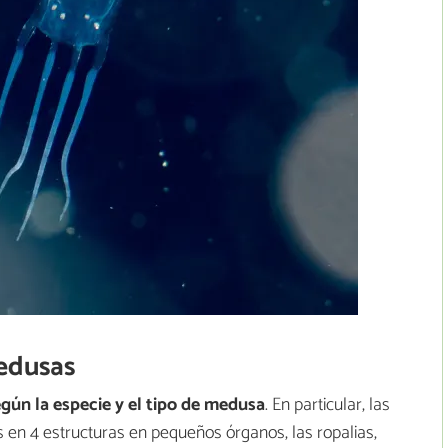
medusas
egún la especie y el tipo de medusa
. En particular, las
 en 4 estructuras en pequeños órganos, las ropalias,