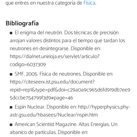
que entres en nuestra categoría de
Física
.
Bibliografía
El enigma del neutrón. Dos técnicas de precisión
arrojan valores distintos para el tiempo que tardan los
neutrones en desintegrarse. Disponible en:
https://dialnet.unirioja.es/servlet/articulo?
codigo=6037309
SMF. 2005. Física de neutrones. Disponible en:
https://citeseerx.ist.psu.edu/document?
repid=rep1&type=pdf&doi=c29a0a9c965d6fd919db7ee9
5dccbe754799f3d9#page=46
Espín Nuclear. Disponible en: http://hyperphysics.phy-
astr.gsu.edu/hbasees/Nuclear/nspin.htm
American Scientist Magazine. Altas Energías. Un
abanico de partículas. Disponible en: