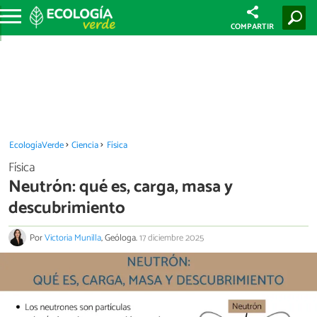
COMPARTIR
EcologíaVerde
Ciencia
Física
Física
Neutrón: qué es, carga, masa y
descubrimiento
Por
Victoria Munilla
, Geóloga.
17 diciembre 2025