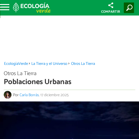
COMPARTIR
EcologíaVerde
La Tierra y el Universo
Otros La Tierra
Otros La Tierra
Poblaciones Urbanas
Por
Carla Borràs
.
17 diciembre 2025