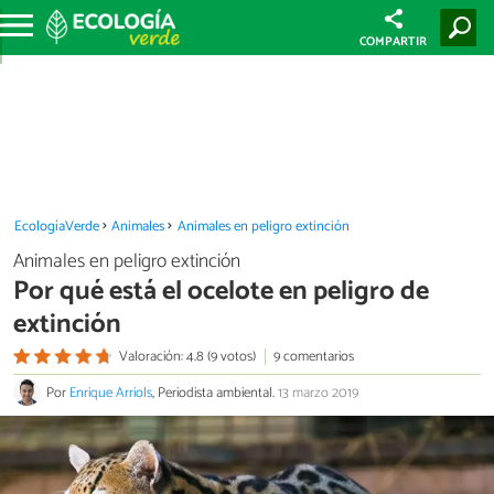
COMPARTIR
EcologíaVerde
Animales
Animales en peligro extinción
Animales en peligro extinción
Por qué está el ocelote en peligro de
extinción
Valoración: 4.8 (9 votos)
9 comentarios
Por
Enrique Arriols
, Periodista ambiental.
13 marzo 2019