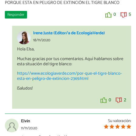
PORQUE ESTA EN PELIGRO DE EXTINCIÓN EL TIGRE BLANCO
Responder
0
5
Irene Juste (Editor/a de EcologíaVerde)
18/11/2020
Hola Elsa,
Muchas gracias por tus comentarios. Aquí hablamos sobre
esta situación del tigre blanco:
https://www.ecologiaverde.com/por-que-el-tigre-blanco-
esta-en-peligro-de-extincion-2369.html
¡Saludos!
0
2
Elvin
Su valoración:
11/11/2020