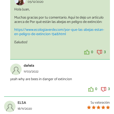
05/12/2020
Hola Juan,
Muchas gracias por tu comentario. Aquí te dejo un artículo
acerca de Por qué están las abejas en peligro de extinción:
https://www.ecologiaverde.com/por-que-las-abejas-estan-
en-peligro-de-extincion-1348.html
¡Saludos!
0
3
dañela
11/03/2022
yeah why are bees in danger of extincion
0
3
ELSA
Su valoración:
18/11/2020