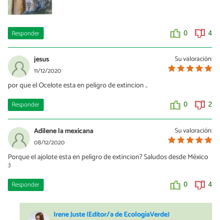
Responder
0
4
jesus
Su valoración:
11/12/2020
por que el Ocelote esta en peligro de extincion ..
Responder
0
2
Adilene la mexicana
Su valoración:
08/12/2020
Porque el ajolote esta en peligro de extincion? Saludos desde México
:)
Responder
0
4
Irene Juste (Editor/a de EcologíaVerde)