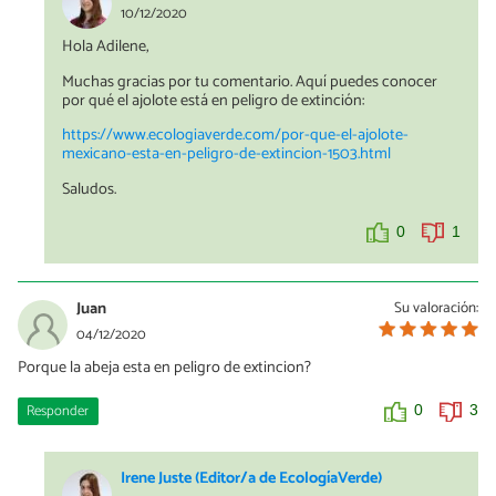
10/12/2020
Hola Adilene,
Muchas gracias por tu comentario. Aquí puedes conocer
por qué el ajolote está en peligro de extinción:
https://www.ecologiaverde.com/por-que-el-ajolote-
mexicano-esta-en-peligro-de-extincion-1503.html
Saludos.
0
1
Juan
Su valoración:
04/12/2020
Porque la abeja esta en peligro de extincion?
Responder
0
3
Irene Juste (Editor/a de EcologíaVerde)