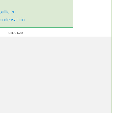
bullición
 condensación