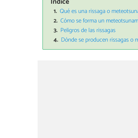
Índice
Qué es una rissaga o meteotsun
Cómo se forma un meteotsunam
Peligros de las rissagas
Dónde se producen rissagas o 