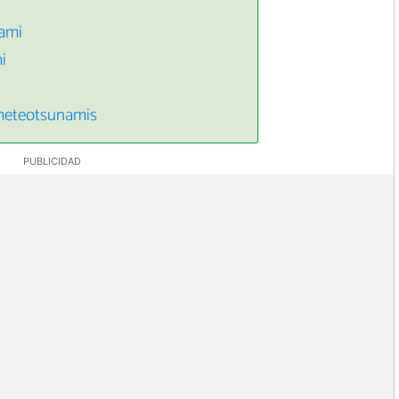
ami
i
meteotsunamis