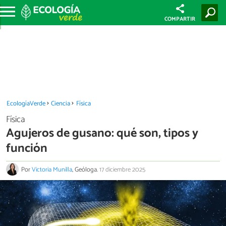
COMPARTIR
EcologíaVerde
Ciencia
Física
Física
Agujeros de gusano: qué son, tipos y
función
Por
Victoria Munilla
, Geóloga.
17 diciembre 2025